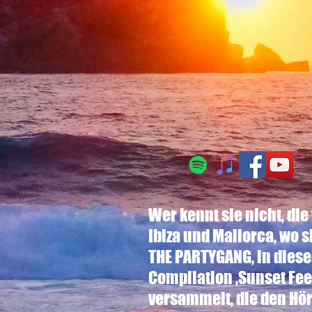
Wer kennt sie nicht, d
Ibiza und Mallorca, wo s
THE PARTYGANG, in diese
Compilation ‚Sunset Fe
versammelt, die den Hör