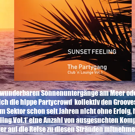
ie wunderbaren Sonnenuntergänge am Meer ode
ich die hippe Partycrowd kollektiv den Groove
m Sektor schon seit Jahren nicht ohne Erfolg, 
eling Vol.1’ eine Anzahl von ausgesuchten Ko
er auf die Reise zu diesen Stränden mitnehme