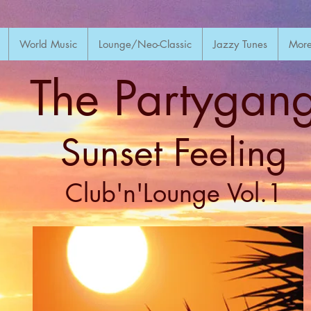
World Music
Lounge/Neo-Classic
Jazzy Tunes
Mor
The Partygan
Sunset Feeling
Club'n'Lounge Vol.1