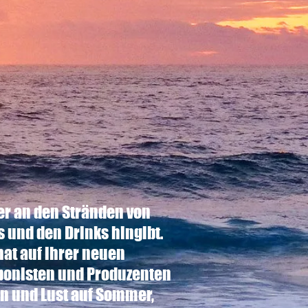
r an den Stränden von
s und den Drinks hingibt.
hat auf ihrer neuen
mponisten und Produzenten
n und Lust auf Sommer,